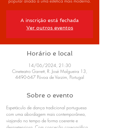
popular aliada a uma estética mais moderna.
A inscrição está fechada
Ver outros eventos
Horário e local
14/06/2024, 21:30
Cineteatro Garrett, R. José Malgueira 13,
4490-647 Póvoa de Varzim, Portugal
Sobre o evento
Espetáculo de dança tradicional portuguesa 
com uma abordagem mais contemporânea, 
viajando no tempo de forma coerente e 
despretensiosa. Com conceção coreográfica 
de Francisco Rousseau e Rui Reis, tem a 