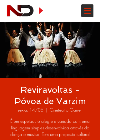
Reviravoltas -
Póvoa de Varzim
sexta, 14/06
  |  
Cineteatro Garrett
É um espetáculo alegre e variado com uma
linguagem simples desenvolvida através da
dança e música. Tem uma proposta cultural