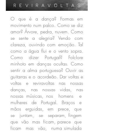
REVIRAVOLTAS
O que é a dança? Formas em
movimento num palco. Como se diz
amor? Árvore, pedra, nuvem. Como
se sente a alegria? Vendo com
clareza, ouvindo com emoção. Tal
como a água flui e o vento sopra.
Como dizer Portugal? Folclore
minhoto em danças ocultas. Como
sentir a alma portuguesa? Ouvir as
guitarras e o acordeão. Dar voltas e
voltas e reviravoltas nas nossas
danças, nas nossas vidas, nas
nossas músicas, nos homens e
mulheres de Portugal. Braços e
mãos erguidas, em prece, que
se juntam, se separam, fingem
que vão mas ficam, parece que
ficam mas vão, numa simulada