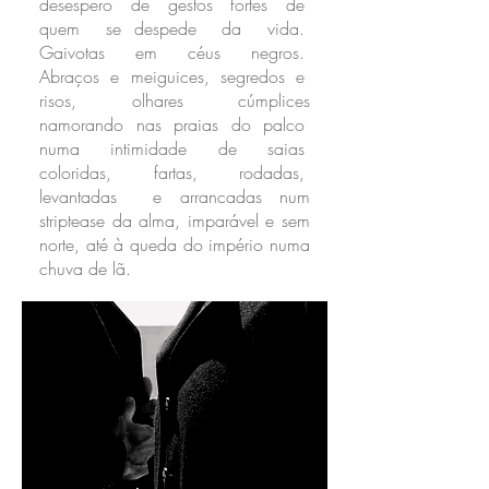
desespero de gestos fortes de
quem se despede da vida.
Gaivotas em céus negros.
Abraços e meiguices, segredos e
risos, olhares cúmplices
namorando nas praias do palco
numa intimidade de saias
coloridas, fartas, rodadas,
levantadas e arrancadas num
striptease da alma, imparável e sem
norte, até à queda do império numa
chuva de lã.