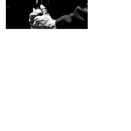
Conceção e
Coreografia
Francisco Rousseau e Rui Reis Lopes
Intérpretes
Brent Williamson; Cristina Maciel;
João Carlos Petrucci; Kimberley Pearl;
Marco Marques; Maria João
Salomão; Paula Rousseau; Pedro
Carvalho; Rui Reis; Rute Sá Lopes
Músicos
Ana Paula Tavares (Acordeão);
António Martins (Guitarra Portuguesa);
Flávio Bolieiro (Acordeão); Gustavo
(Viola e Canto)